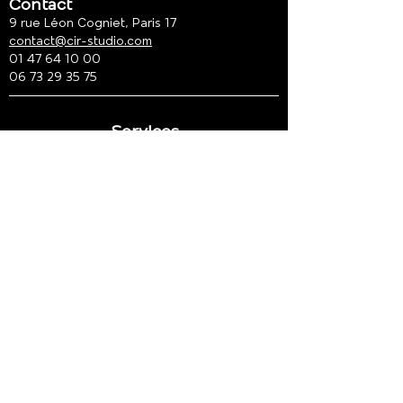
Contact
9 rue Léon Cogniet, Paris 17
contact@cir-studio.com
01 47 64 10 00
06 73 29 35 75
Services
Production photo
Location studio photo Paris
Shooting packshot
Shooting mode
Shooting portrait
Shooting corporate
Suivez-nous