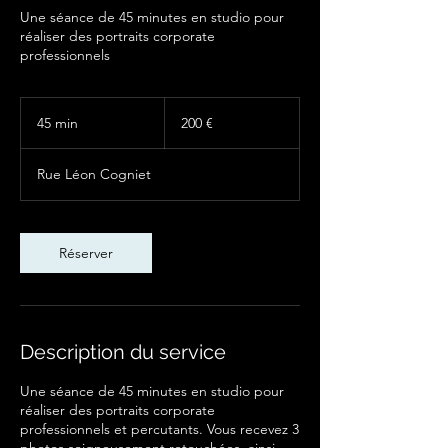
Une séance de 45 minutes en studio pour
réaliser des portraits corporate
professionnels
200
euros
45 min
4
200 €
5
m
Rue Léon Cogniet
i
n
Réserver
Description du service
Une séance de 45 minutes en studio pour
réaliser des portraits corporate
professionnels et percutants. Vous recevez 3