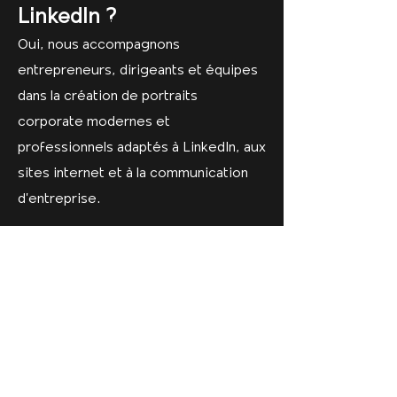
LinkedIn ?
Oui, nous accompagnons
entrepreneurs, dirigeants et équipes
dans la création de portraits
corporate modernes et
professionnels adaptés à LinkedIn, aux
sites internet et à la communication
d’entreprise.
Pouvez-vous
accompagner la
direction artistique du
shooting ?
Oui, nous accompagnons