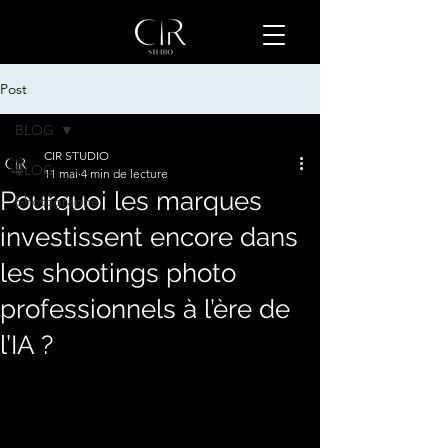
Post
BLOG
CIR STUDIO
BLOG
11 mai
4 min de lecture
Pourquoi les marques
photographe
investissent encore dans
les shootings photo
professionnels à l’ère de
l’IA ?