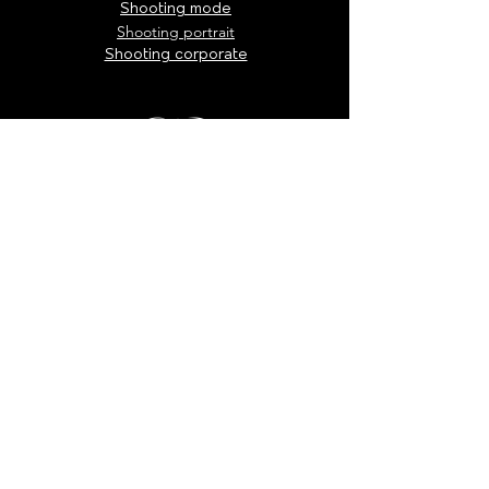
Shooting mode
Shooting portrait
Shooting corporate
Suivez-nous
Mentions légales
Politique d’annulation
Contact
CGV